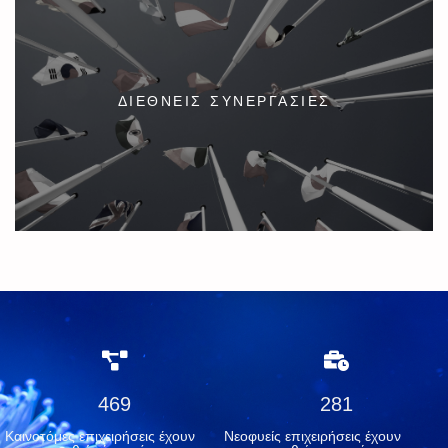
Το Corallia αναπτύσσει ευρωπαϊκές και διεθνείς συνεργασίες με
απώτερο στόχο τη δικτύωση και διεθνοποίηση των ελληνικών
επιχειρήσεων στις κύριες αγορές τους, αλλά και τη δημιουργία νέων
αλυσίδων αξίας μεταξύ διαφορετικών κλάδων της Ελληνικής
ΔΙΕΘΝΕΙΣ ΣΥΝΕΡΓΑΣΙΕΣ​
οικονομίας.
ΠΕΡΙΣΣΟΤΕΡΑ
500
300
Καινοτόμες επιχειρήσεις έχουν
Νεοφυείς επιχειρήσεις έχουν