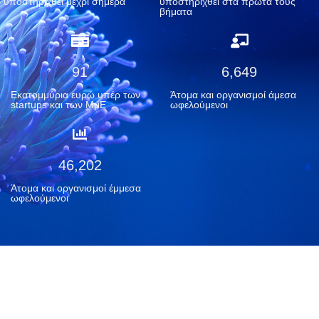
υποστηριχθεί μέχρι σήμερα
υποστηριχθεί στα πρώτα τους
βήματα
100
9,183
Εκατομμύρια ευρώ υπέρ των
Άτομα και οργανισμοί άμεσα
startups και των MμΕ
ωφελούμενοι
71,657
Άτομα και οργανισμοί έμμεσα
ωφελούμενοι